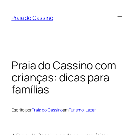
Pular
para
Praia do Cassino
o
conteúdo
Praia do Cassino com
crianças: dicas para
famílias
Escrito por
Praia do Cassino
em
Turismo
, 
Lazer