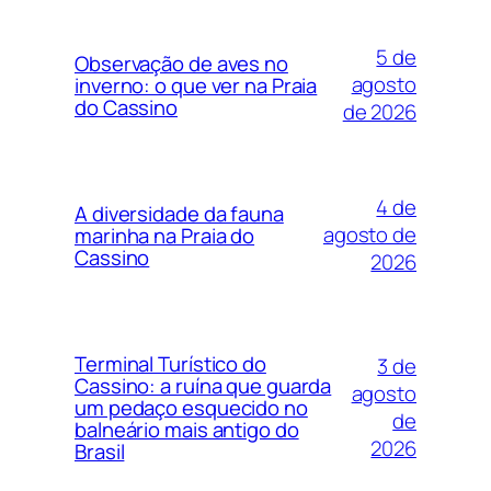
5 de
Observação de aves no
agosto
inverno: o que ver na Praia
do Cassino
de 2026
4 de
A diversidade da fauna
agosto de
marinha na Praia do
Cassino
2026
Terminal Turístico do
3 de
Cassino: a ruína que guarda
agosto
um pedaço esquecido no
de
balneário mais antigo do
2026
Brasil